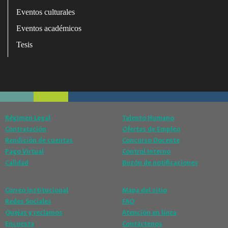
Eventos culturales
Eventos académicos
Tesis
Régimen Legal
Talento Humano
Contratación
Ofertas de Empleo
Rendición de cuentas
Concurso Docente
Pago Virtual
Control Interno
Calidad
Buzón de notificaciones
Correo institucional
Mapa del sitio
Redes Sociales
FAQ
Quejas y reclamos
Atención en línea
Encuesta
Contáctenos