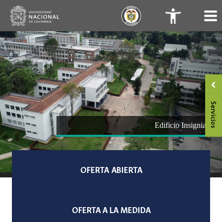
Saltar
.
.
al
contenido
Edificio Insignia
OFERTA
ABIERTA
OFERTA A LA MEDIDA