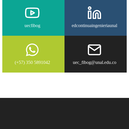
uecfibog
edcontinuaingenieriaunal
(+57) 350 5891042
uec_fibog@unal.edu.co