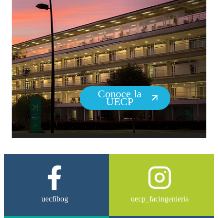
Mensaje
Conoce la
UECP
Enviar solicitud →
uecfibog
uecp_facingenieria