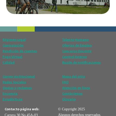
Régimen Legal
Talento Humano
Contratación
Ofertas de Empleo
Rendición de cuentas
Concurso Docente
Pago Virtual
Control Interno
Calidad
Buzón de notificaciones
Correo institucional
Mapa del sitio
Redes Sociales
FAQ
Quejas y reclamos
Atención en línea
Encuesta
Contáctenos
Estadísticas
Glosario
Contacto página web:
© Copyright 2025
Algunos derechos reservados.
Carrera 30 No 45A-03