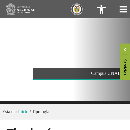
Saltar
.
.
al
contenido
Campus UNAL
Está en:
Inicio
/
Tipología