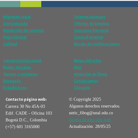
Régimen Legal
Talento Humano
Contratación
Ofertas de Empleo
Rendición de cuentas
Concurso Docente
Pago Virtual
Control Interno
Calidad
Buzón de notificaciones
Correo institucional
Mapa del sitio
Redes Sociales
FAQ
Quejas y reclamos
Atención en línea
Encuesta
Contáctenos
Estadísticas
Glosario
Contacto página web:
© Copyright 2025
Algunos derechos reservados.
Carrera 30 No 45A-03
untic_fibog@unal.edu.co
Edif. CADE - Oficina 103
Acerca de este sitio web
Bogotá D.C., Colombia
Actualización: 28/05/25
(+57) 601 3165000