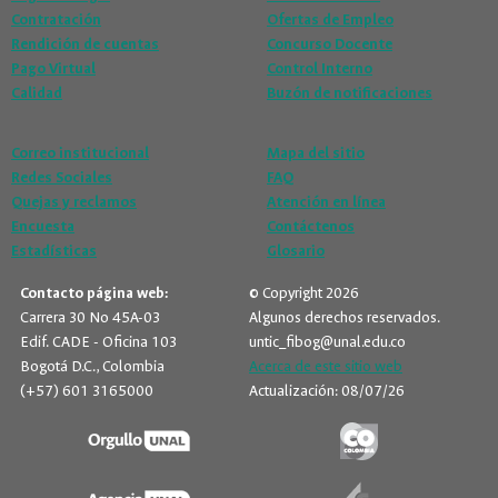
Contratación
Ofertas de Empleo
Rendición de cuentas
Concurso Docente
Pago Virtual
Control Interno
Calidad
Buzón de notificaciones
Correo institucional
Mapa del sitio
Redes Sociales
FAQ
Quejas y reclamos
Atención en línea
Encuesta
Contáctenos
Estadísticas
Glosario
Contacto página web:
© Copyright 2026
Carrera 30 No 45A-03
Algunos derechos reservados.
Edif. CADE - Oficina 103
untic_fibog@unal.edu.co
Bogotá D.C., Colombia
Acerca de este sitio web
(+57) 601 3165000
Actualización: 08/07/26