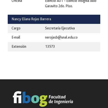
Oficina
Edificio 401 – Edificio Insignia Julio
Garavito 2do. Piso.
Nancy Eliana Rojas Barrera
Cargo
Secretaria Ejecutiva
E-mail
nerojasb@unal.edu.co
Extensión
13573