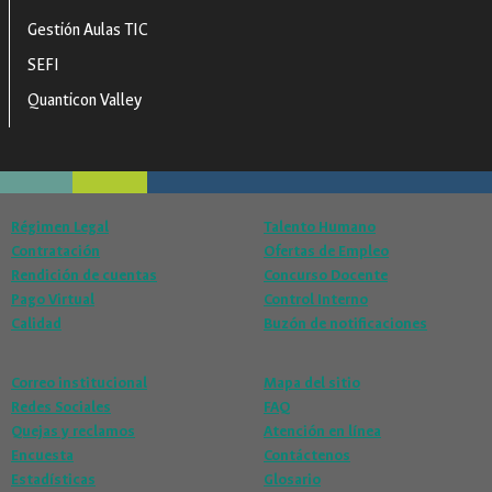
Gestión Aulas TIC
SEFI
Quanticon Valley
Régimen Legal
Talento Humano
Contratación
Ofertas de Empleo
Rendición de cuentas
Concurso Docente
Pago Virtual
Control Interno
Calidad
Buzón de notificaciones
Correo institucional
Mapa del sitio
Redes Sociales
FAQ
Quejas y reclamos
Atención en línea
Encuesta
Contáctenos
Estadísticas
Glosario