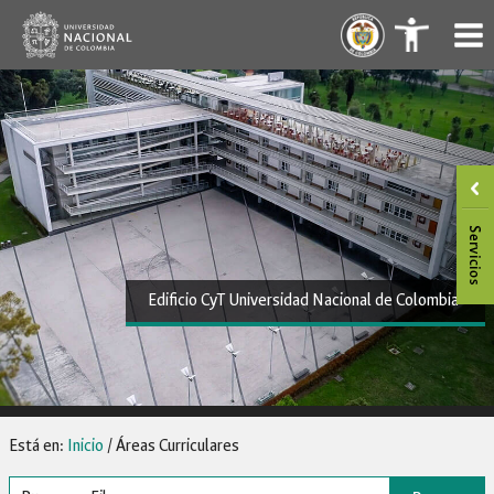
Saltar
.
.
al
contenido
Edificio CyT Universidad Nacional de Colombia
Está en:
Inicio
/
Áreas Curriculares