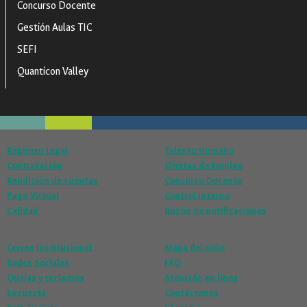
Concurso Docente
Gestión Aulas TIC
SEFI
Quanticon Valley
Régimen Legal
Talento Humano
Contratación
Ofertas de Empleo
Rendición de cuentas
Concurso Docente
Pago Virtual
Control Interno
Calidad
Buzón de notificaciones
Correo institucional
Mapa del sitio
Redes Sociales
FAQ
Quejas y reclamos
Atención en línea
Encuesta
Contáctenos