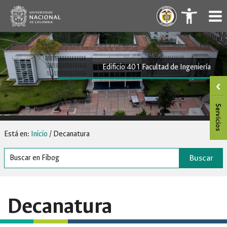
Saltar
.
.
al
contenido
Edificio 401 Facultad de Ingeniería
Está en:
Inicio
/
Decanatura
Buscar
Decanatura