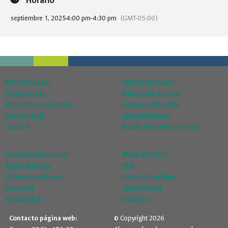
Horario
septiembre 1, 2025
4:00 pm
-
4:30 pm
(GMT-05:00)
Régimen Legal
Talento Humano
Contratación
Ofertas de Empleo
Rendición de cuentas
Concurso Docente
Pago Virtual
Control Interno
Calidad
Buzón de notificaciones
Correo institucional
Mapa del sitio
Redes Sociales
FAQ
Quejas y reclamos
Atención en línea
Encuesta
Contáctenos
Estadísticas
Glosario
Contacto página web:
© Copyright 2026