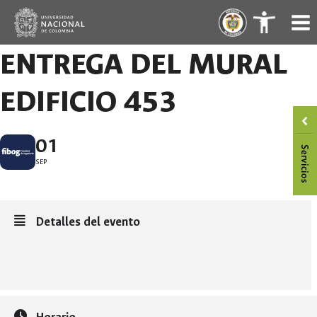
Saltar
.
.
al
contenido
ENTREGA DEL MURAL
EDIFICIO 453
01
SEP
Detalles del evento