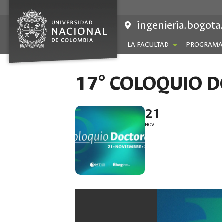
Saltar
al
ingenieria.bogota
contenido
LA FACULTAD
PROGRAMA
17° COLOQUIO 
21
NOV