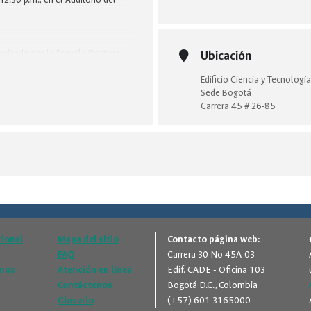
anizado por la Escuela Doctoral
Ubicación
rtalecer la comunidad
Edificio Ciencia y Tecnolog
 experiencias entre doctorandos,
Sede Bogotá
 los avances de los proyectos de
Carrera 45 # 26-85
amas de doctorado de la Facultad.
 estudiantes de doctorado,
s y una conferencia magistral de
a Sonia Cecilia Magones Matos.
cional
Mapa del sitio
Contacto página web:
FAQ
Carrera 30 No 45A-03
amos
Atención en línea
Edif. CADE - Oficina 103
Contáctenos
Bogotá D.C., Colombia
Glosario
(+57) 601 3165000