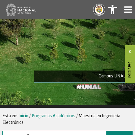
Saltar
.
.
al
contenido
Campus UNAL
Está en:
Inicio
/
Programas Académicos
/
Maestría en Ingeniería
Electrónica