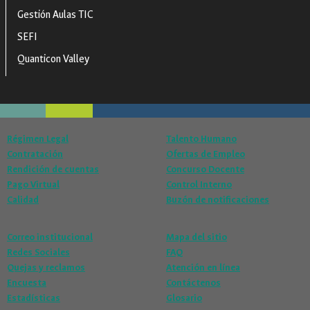
Gestión Aulas TIC
SEFI
Quanticon Valley
Régimen Legal
Talento Humano
Contratación
Ofertas de Empleo
Rendición de cuentas
Concurso Docente
Pago Virtual
Control Interno
Calidad
Buzón de notificaciones
Correo institucional
Mapa del sitio
Redes Sociales
FAQ
Quejas y reclamos
Atención en línea
Encuesta
Contáctenos
Estadísticas
Glosario