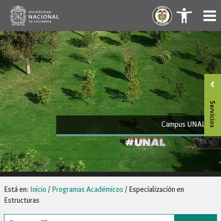
Saltar
.
.
al
contenido
Campus UNAL
Está en:
Inicio
/
Programas Académicos
/
Especialización en
Estructuras