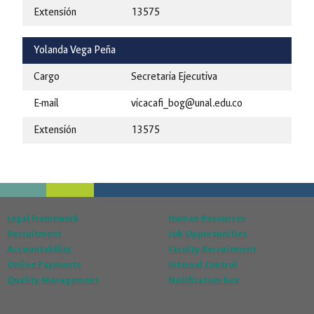
Extensión
13575
Yolanda Vega Peña
Cargo
Secretaria Ejecutiva
E-mail
vicacafi_bog@unal.edu.co
Extensión
13575
Legal Framework
Human Resources
Recruitment
Job Opportunities
Accountability
Faculty Recruitment
Online Payments
Internal Control
Quality Management
Notification box