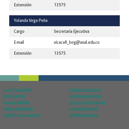
Extensión
13575
Yolanda Vega Peña
Cargo
Secretaria Ejecutiva
E-mail
vicacafi_bog@unal.edu.co
Extensión
13575
Legal Framework
Human Resources
Recruitment
Job Opportunities
Accountability
Faculty Recruitment
Online Payments
Internal Control
Quality Management
Notification box