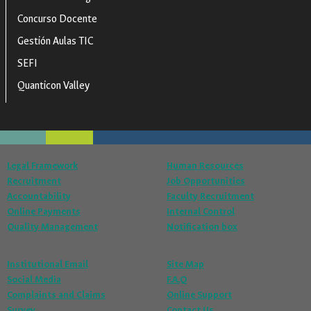
Concurso Docente
Gestión Aulas TIC
SEFI
Quanticon Valley
Legal Framework
Human Resources
Recruitment
Job Opportunities
Accountability
Faculty Recruitment
Online Payments
Internal Control
Quality Management
Notification box
Institutional Email
Site Map
Social Media
F.A.Q
Complaints and Claims
Online Support
Survey
Contact Us