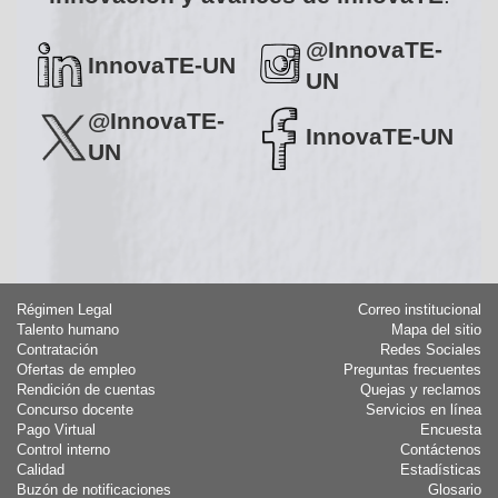
@InnovaTE-
InnovaTE-UN
UN
@InnovaTE-
InnovaTE-UN
UN
Régimen Legal
Correo institucional
Talento humano
Mapa del sitio
Contratación
Redes Sociales
Ofertas de empleo
Preguntas frecuentes
Rendición de cuentas
Quejas y reclamos
Concurso docente
Servicios en línea
Pago Virtual
Encuesta
Control interno
Contáctenos
Calidad
Estadísticas
Buzón de notificaciones
Glosario