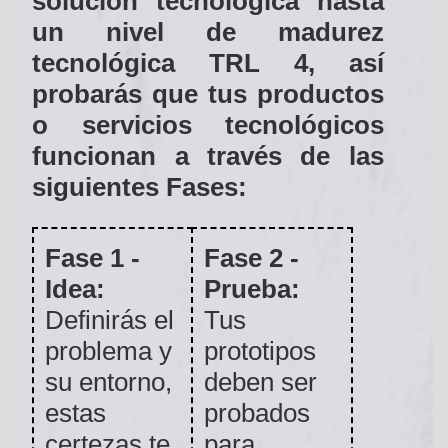
solución tecnológica hasta
un nivel de madurez
tecnológica TRL 4, así
probarás que tus productos
o servicios tecnológicos
funcionan a través de las
siguientes Fases:
Fase 1 -
Fase 2 -
Idea:
Prueba:
Definirás el
Tus
problema y
prototipos
su entorno,
deben ser
estas
probados
certezas te
para