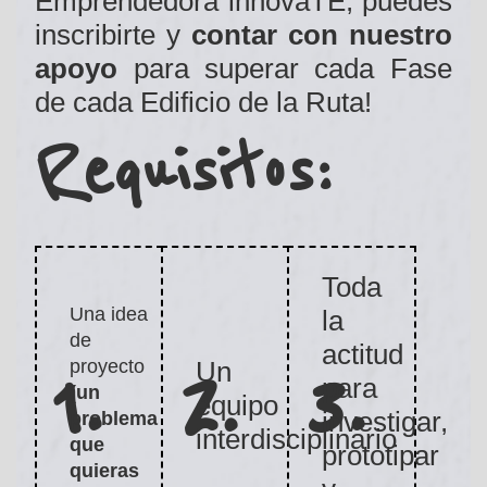
Emprendedora innovaTE, puedes
inscribirte y
contar con nuestro
apoyo
para superar cada Fase
de cada Edificio de la Ruta!
Requisitos:
Toda
Una idea
la
de
actitud
1.
3.
2.
proyecto
Un
para
(un
equipo
investigar,
problema
interdisciplinario
que
prototipar
quieras