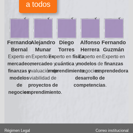
a todos
Fernando
Alejandro
Diego
Alfonso
Fernando
Bernal
Munar
Torres
Herrera
Guzmán
Experto en
Experto en
Experto en
física
Experto en
Experto en
mercadeo,
mercadeo
y
cuántica
y
modelos
de
finanzas
finanzas y
evaluación de
emprendimiento
negocios,
.
emprendedoras
.
modelos
viabilidad de
desarrollo de
de
proyectos de
competencias
.
negocios
emprendimiento
.
.
Régimen Legal
Correo institucional