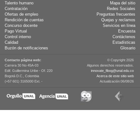
Talento humano
Mapa del sitio
Contratación
Redes Sociales
Ofertas de empleo
Preguntas frecuentes
Rendición de cuentas
Quejas y reclamos
Concurso docente
Servicios en línea
Pago Virtual
Encuesta
Control interno
Contáctenos
Calidad
Estadísticas
Buzón de notificaciones
Glosario
Contacto página web:
© Copyright 2026
Carrera 30 No 45A-03
Algunos derechos reservados.
Edif. Guillermina Uribe - Of. 220
innovate_fibog@unal.edu.co
Bogotá D.C., Colombia
Acerca de este sitio web
(+57 601) 3165000 Ext. -
Actualización:06/08/26