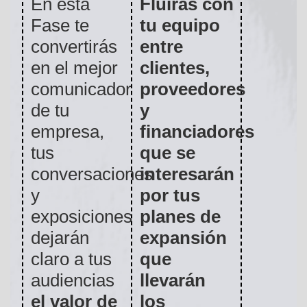
En esta
Fluirás con
Fase te
tu equipo
convertirás
entre
en el mejor
clientes,
comunicador
proveedores
de tu
y
empresa,
financiadores
tus
que se
conversaciones
interesarán
y
por tus
exposiciones
planes de
dejarán
expansión
claro a tus
que
audiencias
llevarán
el valor de
los