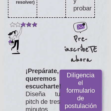
y
resolver)
probar
Pre-
inscribeTE
ahora
¡Prepárate,
Diligencia
queremos
el
escucharte!
formulario
Diseña tu
de
pitch de tres
postulación
minutos