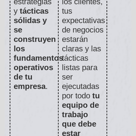
estrategias
los clientes,
y
tácticas
tus
sólidas y
expectativas
se
de negocios
construyen
estarán
los
claras y las
fundamentos
tácticas
operativos
listas para
de tu
ser
empresa
.
ejecutadas
por todo
tu
equipo de
trabajo
que debe
estar