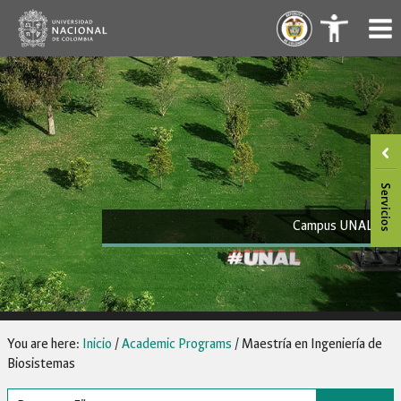
Skip
.
.
to
content
Campus UNAL
You are here:
Inicio
/
Academic Programs
/
Maestría en Ingeniería de
Biosistemas