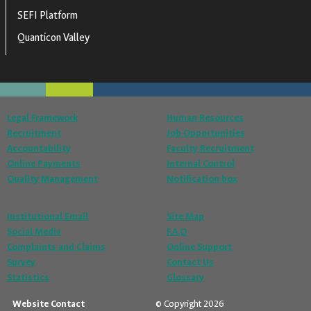
SEFI Platform
Quanticon Valley
Legal Framework
Human Resources
Recruitment
Job Opportunities
Accountability
Faculty Recruitment
Online Payments
Internal Control
Quality Management
Notification box
Institutional Email
Site Map
Social Media
F.A.Q
Complaints and Claims
Online Support
Survey
Contact Us
Statistics
Glossary
Website Contact
© Copyright 2026