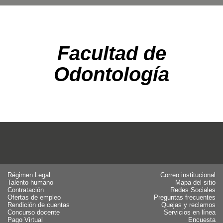
Facultad de
Odontología
Régimen Legal
Correo institucional
Talento humano
Mapa del sitio
Contratación
Redes Sociales
Ofertas de empleo
Preguntas frecuentes
Rendición de cuentas
Quejas y reclamos
Concurso docente
Servicios en línea
Pago Virtual
Encuesta