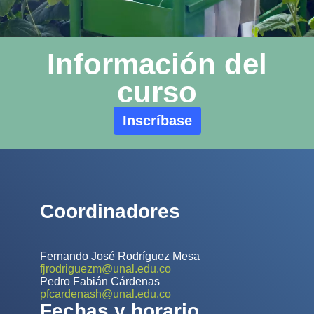
Información del
curso
Inscríbase
Coordinadores
Fernando José Rodríguez Mesa
fjrodriguezm@unal.edu.co
Pedro Fabián Cárdenas
pfcardenash@unal.edu.co
Fechas y horario