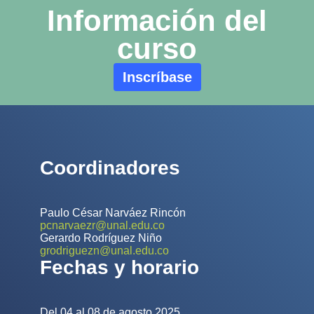
Información del
curso
Inscríbase
Coordinadores
Paulo César Narváez Rincón
pcnarvaezr@unal.edu.co
Gerardo Rodríguez Niño
grodriguezn@unal.edu.co
Fechas y horario
Del 04 al 08 de agosto 2025