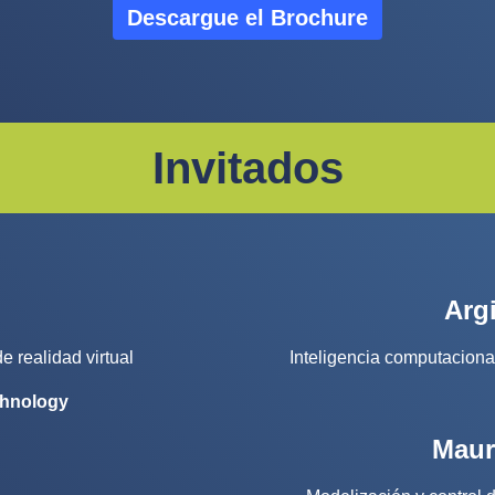
Descargue el Brochure
Invitados
Arg
de realidad virtual
Inteligencia computacional 
echnology
Maur