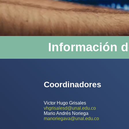
Información d
Coordinadores
Victor Hugo Grisales
vhgrisalesd@unal.edu.co
Mario Andrés Noriega
manoriegava@unal.edu.co