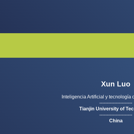
Xun Luo
Inteligencia Artificial y tecnología 
----------------------
Tianjin University of T
----------------------
China