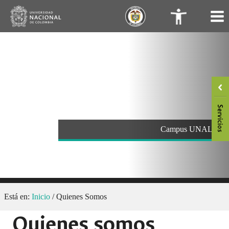
Saltar
.
.
al
contenido
Campus UNAL
Está en:
Inicio
/
Quienes Somos
Quienes somos