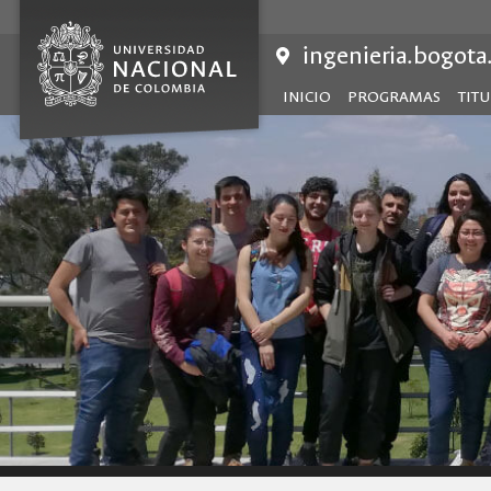
Saltar
al
ingenieria.bogota
contenido
INICIO
PROGRAMAS
TIT