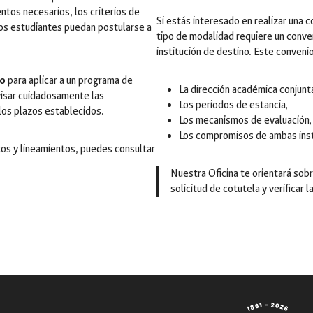
ntos necesarios, los criterios de
Si estás interesado en realizar una 
 los estudiantes puedan postularse a
tipo de modalidad requiere un conven
institución de destino. Este conveni
do
para aplicar a un programa de
La dirección académica conjunt
visar cuidadosamente las
Los periodos de estancia,
los plazos establecidos.
Los mecanismos de evaluación,
Los compromisos de ambas inst
tos y lineamientos, puedes consultar
Nuestra Oficina te orientará sobr
solicitud de cotutela y verificar l