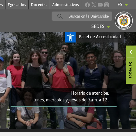
ES
es
Egresados
Docentes
Administrativos
SEDES
Panel de Accesibilidad
Horario de atención:
Lunes, miercoles y jueves de 9 a.m. a 12 .