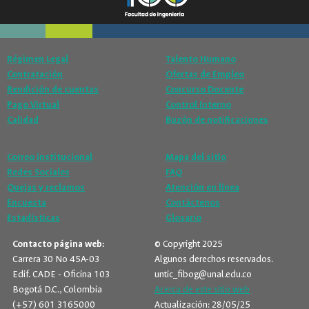
Régimen Legal
Talento Humano
Contratación
Ofertas de Empleo
Rendición de cuentas
Concurso Docente
Pago Virtual
Control Interno
Calidad
Buzón de notificaciones
Correo institucional
Mapa del sitio
Redes Sociales
FAQ
Quejas y reclamos
Atención en línea
Encuesta
Contáctenos
Estadísticas
Glosario
Contacto página web:
© Copyright 2025
Carrera 30 No 45A-03
Algunos derechos reservados.
Edif. CADE - Oficina 103
untic_fibog@unal.edu.co
Bogotá D.C., Colombia
Acerca de este sitio web
(+57) 601 3165000
Actualización: 28/05/25