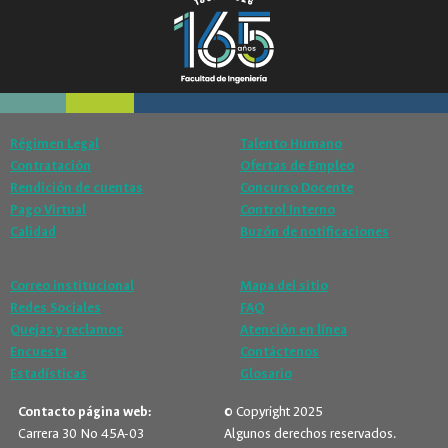
Régimen Legal
Talento Humano
Contratación
Ofertas de Empleo
Rendición de cuentas
Concurso Docente
Pago Virtual
Control Interno
Calidad
Buzón de notificaciones
Correo institucional
Mapa del sitio
Redes Sociales
FAQ
Quejas y reclamos
Atención en línea
Encuesta
Contáctenos
Estadísticas
Glosario
Contacto página web:
© Copyright 2025
Carrera 30 No 45A-03
Algunos derechos reservados.