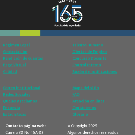
Régimen Legal
Talento Humano
Contratación
Ofertas de Empleo
Rendición de cuentas
Concurso Docente
Pago Virtual
Control Interno
Calidad
Buzón de notificaciones
Correo institucional
Mapa del sitio
Redes Sociales
FAQ
Quejas y reclamos
Atención en línea
Encuesta
Contáctenos
Estadísticas
Glosario
Contacto página web:
© Copyright 2025
Carrera 30 No 45A-03
Algunos derechos reservados.