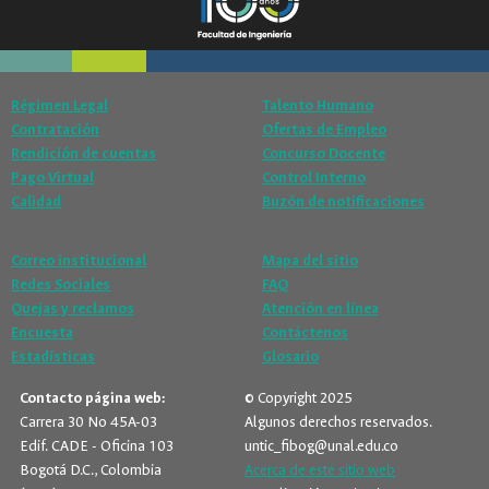
Régimen Legal
Talento Humano
Contratación
Ofertas de Empleo
Rendición de cuentas
Concurso Docente
Pago Virtual
Control Interno
Calidad
Buzón de notificaciones
Correo institucional
Mapa del sitio
Redes Sociales
FAQ
Quejas y reclamos
Atención en línea
Encuesta
Contáctenos
Estadísticas
Glosario
Contacto página web:
© Copyright 2025
Carrera 30 No 45A-03
Algunos derechos reservados.
Edif. CADE - Oficina 103
untic_fibog@unal.edu.co
Bogotá D.C., Colombia
Acerca de este sitio web