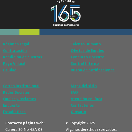
Régimen Legal
Talento Humano
Contratación
Ofertas de Empleo
Rendición de cuentas
Concurso Docente
Pago Virtual
Control Interno
Calidad
Buzón de notificaciones
Correo institucional
Mapa del sitio
Redes Sociales
FAQ
Quejas y reclamos
Atención en línea
Encuesta
Contáctenos
Estadísticas
Glosario
Contacto página web:
© Copyright 2025
Carrera 30 No 45A-03
Algunos derechos reservados.