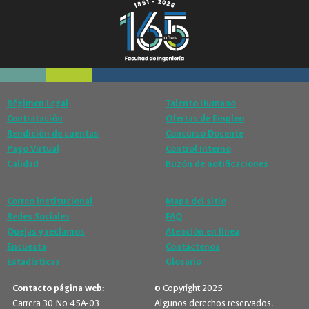
Régimen Legal
Talento Humano
Contratación
Ofertas de Empleo
Rendición de cuentas
Concurso Docente
Pago Virtual
Control Interno
Calidad
Buzón de notificaciones
Correo institucional
Mapa del sitio
Redes Sociales
FAQ
Quejas y reclamos
Atención en línea
Encuesta
Contáctenos
Estadísticas
Glosario
Contacto página web:
© Copyright 2025
Carrera 30 No 45A-03
Algunos derechos reservados.