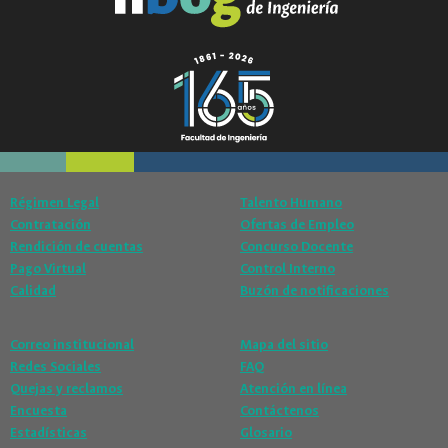
Régimen Legal
Talento Humano
Contratación
Ofertas de Empleo
Rendición de cuentas
Concurso Docente
Pago Virtual
Control Interno
Calidad
Buzón de notificaciones
Correo institucional
Mapa del sitio
Redes Sociales
FAQ
Quejas y reclamos
Atención en línea
Encuesta
Contáctenos
Estadísticas
Glosario