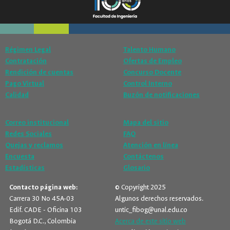
Régimen Legal
Talento Humano
Contratación
Ofertas de Empleo
Rendición de cuentas
Concurso Docente
Pago Virtual
Control Interno
Calidad
Buzón de notificaciones
Correo institucional
Mapa del sitio
Redes Sociales
FAQ
Quejas y reclamos
Atención en línea
Encuesta
Contáctenos
Estadísticas
Glosario
Contacto página web:
© Copyright 2025
Carrera 30 No 45A-03
Algunos derechos reservados.
Edif. CADE - Oficina 103
untic_fibog@unal.edu.co
Bogotá D.C., Colombia
Acerca de este sitio web