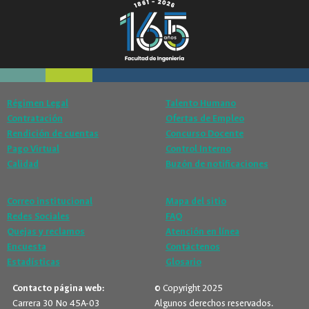
Régimen Legal
Talento Humano
Contratación
Ofertas de Empleo
Rendición de cuentas
Concurso Docente
Pago Virtual
Control Interno
Calidad
Buzón de notificaciones
Correo institucional
Mapa del sitio
Redes Sociales
FAQ
Quejas y reclamos
Atención en línea
Encuesta
Contáctenos
Estadísticas
Glosario
Contacto página web:
© Copyright 2025
Carrera 30 No 45A-03
Algunos derechos reservados.