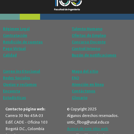
Régimen Legal
Talento Humano
Contratación
Ofertas de Empleo
Rendición de cuentas
Concurso Docente
Pago Virtual
Control Interno
Calidad
Buzón de notificaciones
Correo institucional
Mapa del sitio
Redes Sociales
FAQ
Quejas y reclamos
Atención en línea
Encuesta
Contáctenos
Estadísticas
Glosario
Contacto página web:
© Copyright 2025
Carrera 30 No 45A-03
Algunos derechos reservados.
Edif. CADE - Oficina 103
untic_fibog@unal.edu.co
Bogotá D.C., Colombia
Acerca de este sitio web