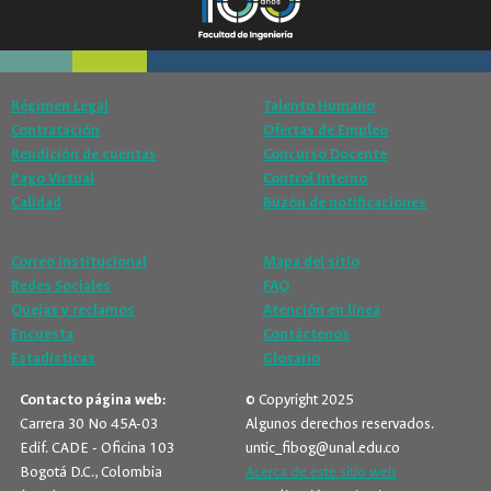
Régimen Legal
Talento Humano
Contratación
Ofertas de Empleo
Rendición de cuentas
Concurso Docente
Pago Virtual
Control Interno
Calidad
Buzón de notificaciones
Correo institucional
Mapa del sitio
Redes Sociales
FAQ
Quejas y reclamos
Atención en línea
Encuesta
Contáctenos
Estadísticas
Glosario
Contacto página web:
© Copyright 2025
Carrera 30 No 45A-03
Algunos derechos reservados.
Edif. CADE - Oficina 103
untic_fibog@unal.edu.co
Bogotá D.C., Colombia
Acerca de este sitio web