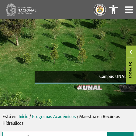
Saltar
.
.
al
contenido
Campus UNAL
Está en:
Inicio
/
Programas Académicos
/
Maestría en Recursos
Hidráulicos