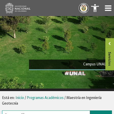
Saltar
.
.
al
contenido
Campus UNAL
Está en:
Inicio
/
Programas Académicos
/
Maestría en Ingeniería
Geotecnia