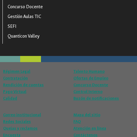
Concurso Docente
Gestión Aulas TIC
SEFI
Quanticon Valley
Régimen Legal
Talento Humano
Contratación
Ofertas de Empleo
Rendición de cuentas
Concurso Docente
Pago Virtual
Control Interno
Calidad
Buzón de notificaciones
Correo institucional
Mapa del sitio
Redes Sociales
FAQ
Quejas y reclamos
Atención en línea
Encuesta
Contáctenos