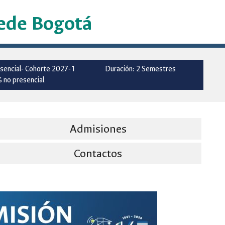
ede Bogotá
sencial- Cohorte 2027-1
Duración: 2 Semestres
 no presencial
Admisiones
Contactos