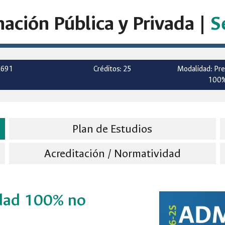
nación Pública y Privada |
S
2691
Créditos: 25
Modalidad: Pre
100%
Plan de Estudios
Acreditación / Normatividad
dad 100% no