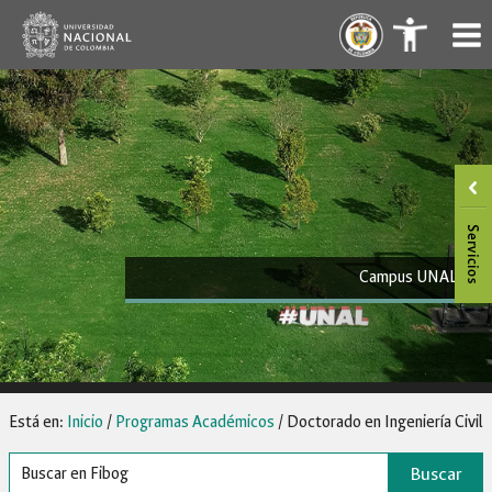
Saltar
.
.
al
contenido
Campus UNAL
Está en:
Inicio
/
Programas Académicos
/
Doctorado en Ingeniería Civil
Buscar