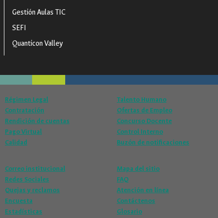
Gestión Aulas TIC
SEFI
Quanticon Valley
Régimen Legal
Talento Humano
Contratación
Ofertas de Empleo
Rendición de cuentas
Concurso Docente
Pago Virtual
Control Interno
Calidad
Buzón de notificaciones
Correo institucional
Mapa del sitio
Redes Sociales
FAQ
Quejas y reclamos
Atención en línea
Encuesta
Contáctenos
Estadísticas
Glosario