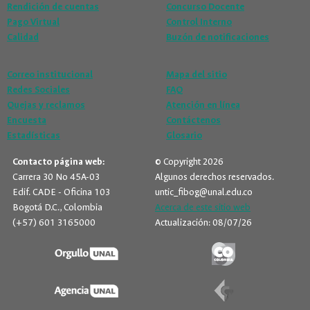
Rendición de cuentas
Concurso Docente
Pago Virtual
Control Interno
Calidad
Buzón de notificaciones
Correo institucional
Mapa del sitio
Redes Sociales
FAQ
Quejas y reclamos
Atención en línea
Encuesta
Contáctenos
Estadísticas
Glosario
Contacto página web:
© Copyright 2026
Carrera 30 No 45A-03
Algunos derechos reservados.
Edif. CADE - Oficina 103
untic_fibog@unal.edu.co
Bogotá D.C., Colombia
Acerca de este sitio web
(+57) 601 3165000
Actualización: 08/07/26