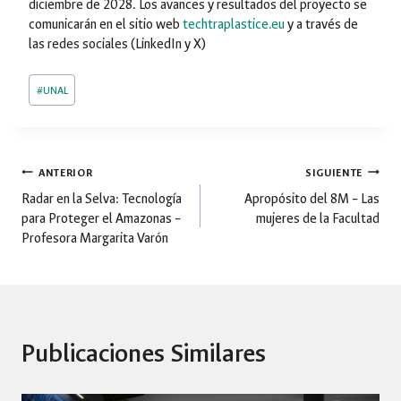
diciembre de 2028. Los avances y resultados del proyecto se
comunicarán en el sitio web
techtraplastice.eu
y a través de
las redes sociales (LinkedIn y X)
Etiquetas
#
UNAL
de
la
entrada:
Navegación
ANTERIOR
SIGUIENTE
Radar en la Selva: Tecnología
Apropósito del 8M – Las
para Proteger el Amazonas –
mujeres de la Facultad
de
Profesora Margarita Varón
entradas
Publicaciones Similares