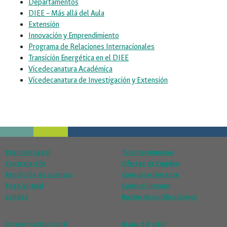
Departamentos
DIEE – Más allá del Aula
Extensión
Innovación y Emprendimiento
Programa de Relaciones Internacionales
Transición Energética en el DIEE
Vicedecanatura Académica
Vicedecanatura de Investigación y Extensión
Régimen Legal
Talento Humano
Contratación
Ofertas de Empleo
Rendición de cuentas
Concurso Docente
Pago Virtual
Control Interno
Calidad
Buzón de notificaciones
Correo institucional
Mapa del sitio