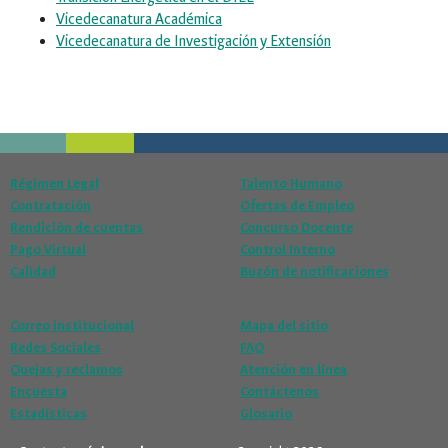
Vicedecanatura Académica
Vicedecanatura de Investigación y Extensión
Régimen Legal
Talento Humano
Contratación
Ofertas de Empleo
Rendición de cuentas
Concurso Docente
Pago Virtual
Control Interno
Calidad
Buzón de notificaciones
Correo institucional
Mapa del sitio
Redes Sociales
FAQ
Quejas y reclamos
Atención en línea
Encuesta
Contáctenos
Estadísticas
Glosario