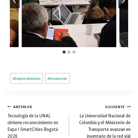
Etiquetas
#
Emprendimiento
#
Innovación
de
la
entrada:
Navegación
ANTERIOR
SIGUIENTE
Tecnología de la UNAL
La Universidad Nacional de
obtiene reconocimiento en
Colombia y el Ministerio de
de
Expo I SmartCities Bogotá
Transporte avanzan en
2026
inventario de la red vial