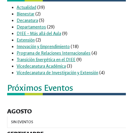
Actualidad
(39)
Bienestar
(2)
Decanatura
(5)
Departamentos
(29)
DIEE – Más allá del Aula
(9)
Extensión
(2)
Innovación y Emprendimiento
(18)
Programa de Relaciones Internacionales
(4)
Transición Energética en el DIEE
(9)
Vicedecanatura Académica
(3)
Vicedecanatura de Investigación y Extensión
(4)
Próximos Eventos
AGOSTO
SIN EVENTOS