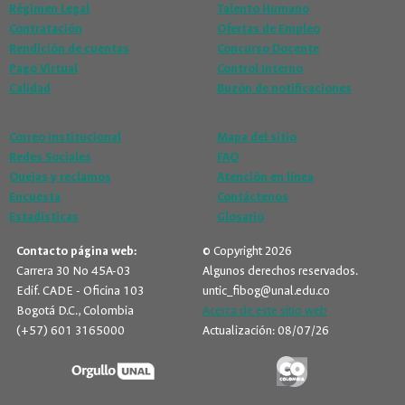
Régimen Legal
Talento Humano
Contratación
Ofertas de Empleo
Rendición de cuentas
Concurso Docente
Pago Virtual
Control Interno
Calidad
Buzón de notificaciones
Correo institucional
Mapa del sitio
Redes Sociales
FAQ
Quejas y reclamos
Atención en línea
Encuesta
Contáctenos
Estadísticas
Glosario
Contacto página web:
© Copyright 2026
Carrera 30 No 45A-03
Algunos derechos reservados.
Edif. CADE - Oficina 103
untic_fibog@unal.edu.co
Bogotá D.C., Colombia
Acerca de este sitio web
(+57) 601 3165000
Actualización: 08/07/26