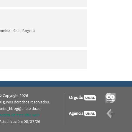
lombia - Sede Bogotá
© Copyright 2026
Algunos derechos reservados.
untic_fibog@unal.edu.co
Acerca de este sitio web
Actualización: 08/07/26