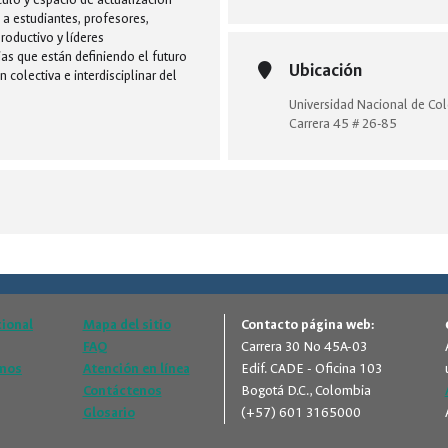
a estudiantes, profesores,
roductivo y líderes
ias que están definiendo el futuro
Ubicación
 colectiva e interdisciplinar del
Universidad Nacional de Co
Carrera 45 # 26-85
cional
Mapa del sitio
Contacto página web:
FAQ
Carrera 30 No 45A-03
amos
Atención en línea
Edif. CADE - Oficina 103
Contáctenos
Bogotá D.C., Colombia
Glosario
(+57) 601 3165000