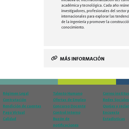
académica y tecnológica. Cada año reúne 
investigadores, profesionales del sector p
internacionales para explorar las tendenc
de la ingeniería y promover la construcción
conocimiento.
MÁS INFORMACIÓN
Régimen Legal
Talento Humano
Correo institu
Contratación
Ofertas de Empleo
Redes Sociales
Rendición de cuentas
Concurso Docente
Quejas y recl
Pago Virtual
Control Interno
Encuesta
Calidad
Buzón de
Estadísticas
notificaciones