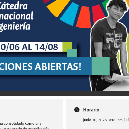
Horario
junio 30, 2026
10:00 am
-
jul
e ha consolidado como una
ículo y espacio de actualización