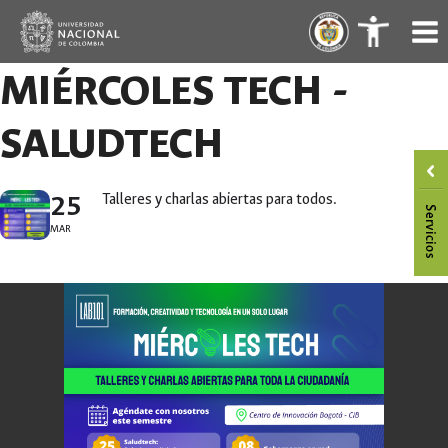
Saltar
.
.
al
contenido
MIÉRCOLES TECH -
SALUDTECH
25
Talleres y charlas abiertas para todos.
MAR