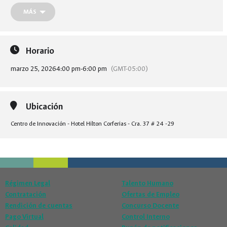
Esta sesión: Saludtech – Soluciones digitales para la
MÁS
intervención médica
Horario
marzo 25, 2026
4:00 pm
-
6:00 pm
(GMT-05:00)
Ubicación
Centro de Innovación - Hotel Hilton Corferias - Cra. 37 # 24 -29
Régimen Legal
Talento Humano
Contratación
Ofertas de Empleo
Rendición de cuentas
Concurso Docente
Pago Virtual
Control Interno