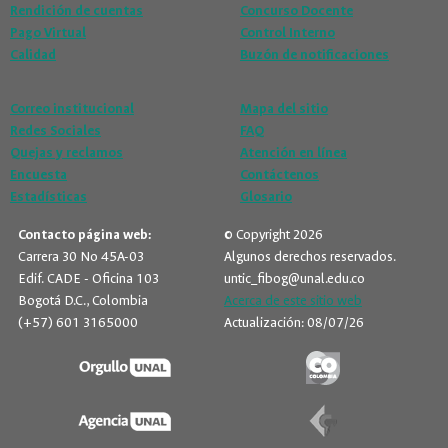
Rendición de cuentas
Concurso Docente
Pago Virtual
Control Interno
Calidad
Buzón de notificaciones
Correo institucional
Mapa del sitio
Redes Sociales
FAQ
Quejas y reclamos
Atención en línea
Encuesta
Contáctenos
Estadísticas
Glosario
Contacto página web:
© Copyright 2026
Carrera 30 No 45A-03
Algunos derechos reservados.
Edif. CADE - Oficina 103
untic_fibog@unal.edu.co
Bogotá D.C., Colombia
Acerca de este sitio web
(+57) 601 3165000
Actualización: 08/07/26