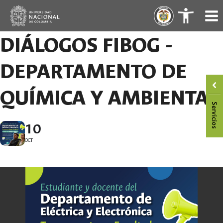
Saltar
.
.
al
contenido
DIÁLOGOS FIBOG -
DEPARTAMENTO DE
QUÍMICA Y AMBIENTAL
10
OCT