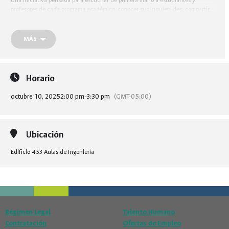
Una iniciativa pensada para escuchar de primera mano a estudiantes y
profesores de cada programa académico, conocer sus inquietudes, compartir
ideas y construir juntos compromisos que fortalezcan nuestra Facultad. Cada
semana estaremos visitando un programa distinto para dialogar sobre
necesidades, propuestas y logros.
Tu voz es fundamental para seguir
MÁS
construyendo una Facultad más equitativa, participativa y cercana.
Horario
octubre 10, 2025
2:00 pm
-
3:30 pm
(GMT-05:00)
Ubicación
Edificio 453 Aulas de Ingeniería
Régimen Legal
Talento Humano
Contratación
Ofertas de Empleo