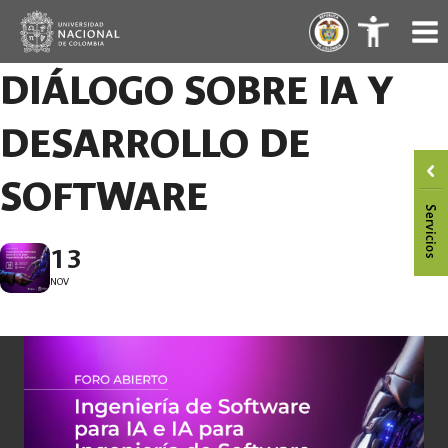
Saltar
.
.
al
contenido
DIÁLOGO SOBRE IA Y
DESARROLLO DE
SOFTWARE
13
NOV