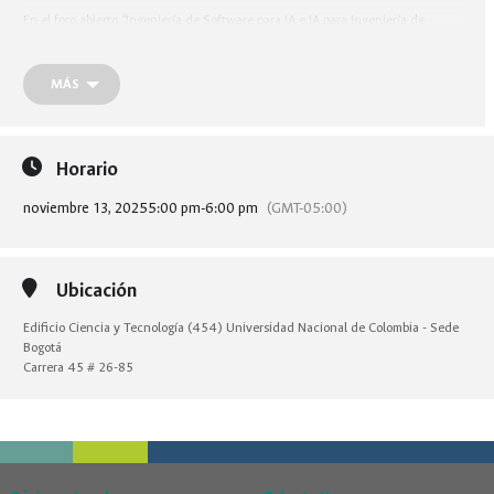
En el foro abierto “Ingeniería de Software para IA e IA para Ingeniería de
Software”, tres reconocidos expertos explorarán esta conexión dinámica entre
ambas disciplinas, revelando cómo se potencian para crear soluciones más
inteligentes, eficientes y seguras.
MÁS
Horario
noviembre 13, 2025
5:00 pm
-
6:00 pm
(GMT-05:00)
Ubicación
Edificio Ciencia y Tecnología (454) Universidad Nacional de Colombia - Sede
Bogotá
Carrera 45 # 26-85