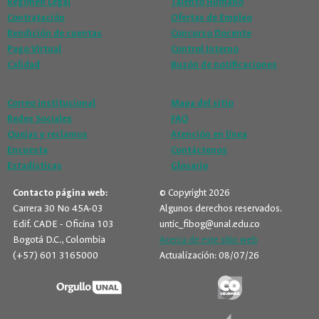
Régimen Legal
Talento Humano
Contratación
Ofertas de Empleo
Rendición de cuentas
Concurso Docente
Pago Virtual
Control Interno
Calidad
Buzón de notificaciones
Correo institucional
Mapa del sitio
Redes Sociales
FAQ
Quejas y reclamos
Atención en línea
Encuesta
Contáctenos
Estadísticas
Glosario
Contacto página web:
© Copyright 2026
Carrera 30 No 45A-03
Algunos derechos reservados.
Edif. CADE - Oficina 103
untic_fibog@unal.edu.co
Bogotá D.C., Colombia
Acerca de este sitio web
(+57) 601 3165000
Actualización: 08/07/26