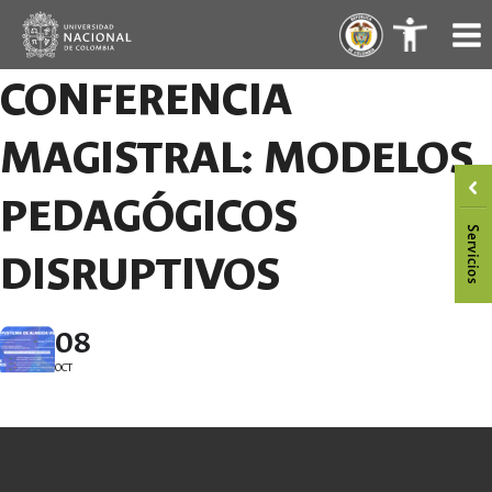
Saltar
.
.
al
contenido
CONFERENCIA
MAGISTRAL: MODELOS
PEDAGÓGICOS
DISRUPTIVOS
08
OCT