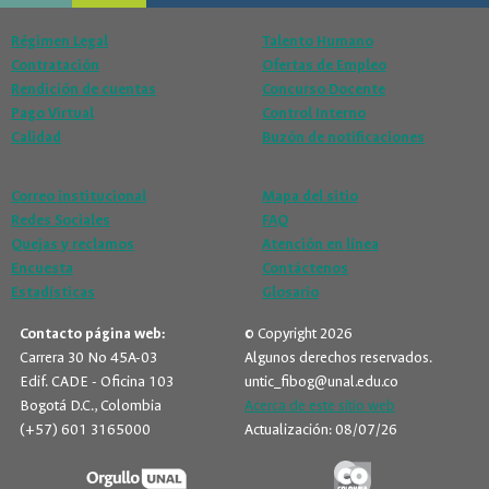
Régimen Legal
Talento Humano
Contratación
Ofertas de Empleo
Rendición de cuentas
Concurso Docente
Pago Virtual
Control Interno
Calidad
Buzón de notificaciones
Correo institucional
Mapa del sitio
Redes Sociales
FAQ
Quejas y reclamos
Atención en línea
Encuesta
Contáctenos
Estadísticas
Glosario
Contacto página web:
© Copyright 2026
Carrera 30 No 45A-03
Algunos derechos reservados.
Edif. CADE - Oficina 103
untic_fibog@unal.edu.co
Bogotá D.C., Colombia
Acerca de este sitio web
(+57) 601 3165000
Actualización: 08/07/26