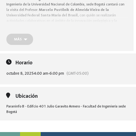
Ingeniería de la Universidad Nacional de Colombia, sede Bogotá contará con
la visita del Profesor:
Marcelo Pustilnik de Almeida Vieira de la
Universidad Federal Santa Maria del Brasil,
con quién se realizarán
actividades colaborativas en el ámbito de la innovación pedagógica y la
transformación digital, que nos converge en esta época de profundas
transformaciones que impactan la educación.
MÁS
Extendemos la invitación a los Profesores interesados en el ámbito de las
estrategias digitales aplicadas a la educación, para esto compartimos los
enlaces de difusión de este encuentro académico:
Horario
https://www.instagram.com/p/DPM_7K7EzQ-/?
igsh=bWE0azkyY2k5aG90&img_index=1
octubre 8, 2025
4:00 am
-
6:00 pm
(GMT-05:00)
Ubicación
Paraninfo B - Edifcio 401 Julio Garavito Armero - Facultad de Ingeniería sede
Bogotá