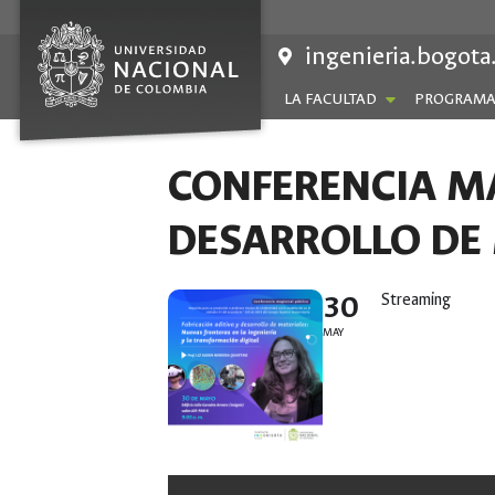
Saltar
al
ingenieria.bogota
contenido
LA FACULTAD
PROGRAMA
CONFERENCIA MA
DESARROLLO DE
30
Streaming
MAY