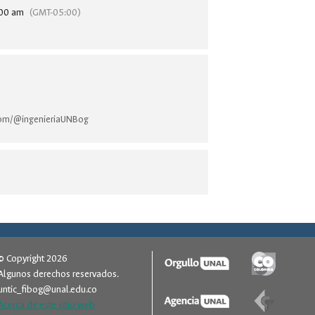
00 am
(GMT-05:00)
com/@ingenieriaUNBog
© Copyright 2026
Algunos derechos reservados.
untic_fibog@unal.edu.co
Acerca de este sitio web