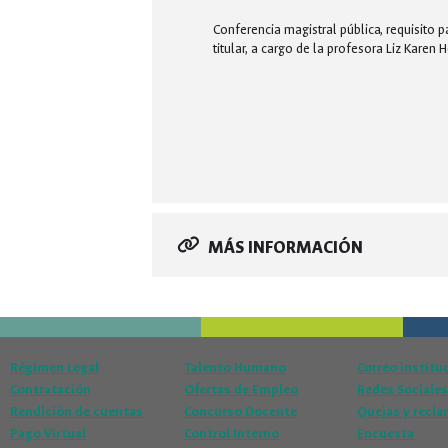
Conferencia magistral pública, requisito 
titular, a cargo de la profesora Liz Karen 
MÁS INFORMACIÓN
Régimen Legal
Talento Humano
Correo institu
Contratación
Ofertas de Empleo
Redes Sociales
Rendición de cuentas
Concurso Docente
Quejas y recl
Pago Virtual
Control Interno
Encuesta