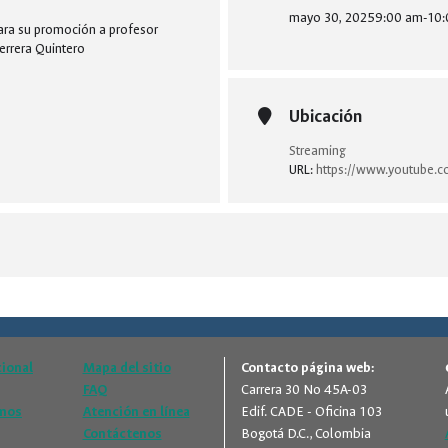
mayo 30, 2025
9:00 am
-
10:
para su promoción a profesor
Herrera Quintero
Ubicación
Streaming
URL:
https://www.youtube.
cional
Mapa del sitio
Contacto página web:
FAQ
Carrera 30 No 45A-03
amos
Atención en línea
Edif. CADE - Oficina 103
Contáctenos
Bogotá D.C., Colombia